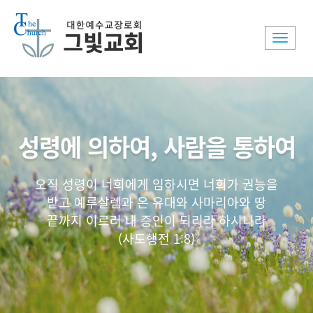
Toggle
naviga
성령에 의하여, 사람을 통하여
오직 성령이 너희에게 임하시면 너희가 권능을
받고 예루살렘과 온 유대와 사마리아와 땅
끝까지 이르러 내 증인이 되리라 하시니라
(사도행전 1:8)