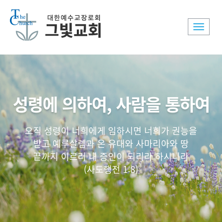
Toggle
naviga
성령에 의하여, 사람을 통하여
오직 성령이 너희에게 임하시면 너희가 권능을
받고 예루살렘과 온 유대와 사마리아와 땅
끝까지 이르러 내 증인이 되리라 하시니라
(사도행전 1:8)