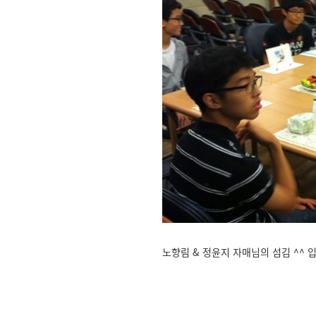
노향림 & 정윤지 자매님의 섬김 ^^ 