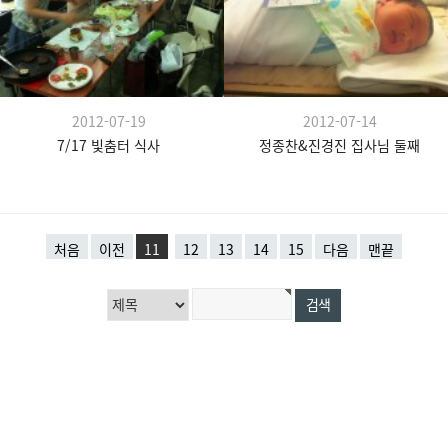
2012-07-19
2012-07-14
7/17 빛춤터 식사
정종찬&진경진 집사님 둘째
처음
이전
11
12
13
14
15
다음
맨끝