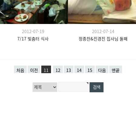
2012-07-19
2012-07-14
7/17 빛춤터 식사
정종찬&진경진 집사님 둘째
처음
이전
11
12
13
14
15
다음
맨끝