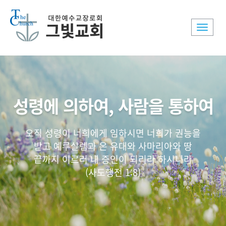
Toggle
naviga
성령에 의하여, 사람을 통하여
오직 성령이 너희에게 임하시면 너희가 권능을
받고 예루살렘과 온 유대와 사마리아와 땅
끝까지 이르러 내 증인이 되리라 하시니라
(사도행전 1:8)