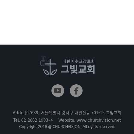
Addr.
[07639] 서울특별시 강서구 내발산동 701-15 그빛교회
Tel.
02-2662-1903~4
Website.
www.churchvision.net
CHURCHVISION.
Copyright 2018 @
All rights reserved.