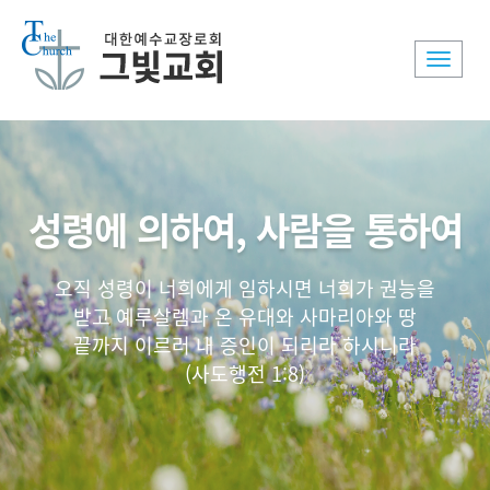
Toggle
naviga
성령에 의하여, 사람을 통하여
오직 성령이 너희에게 임하시면 너희가 권능을
받고 예루살렘과 온 유대와 사마리아와 땅
끝까지 이르러 내 증인이 되리라 하시니라
(사도행전 1:8)