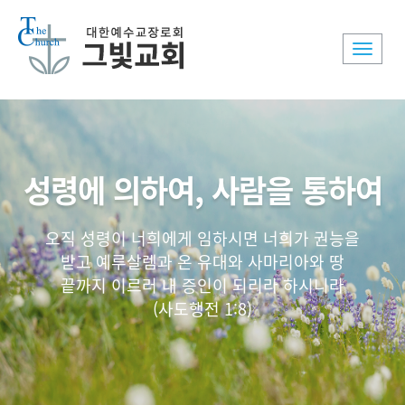
Toggle
naviga
성령에 의하여, 사람을 통하여
오직 성령이 너희에게 임하시면 너희가 권능을
받고 예루살렘과 온 유대와 사마리아와 땅
끝까지 이르러 내 증인이 되리라 하시니라
(사도행전 1:8)