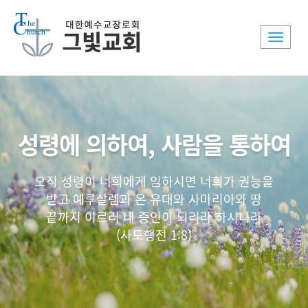
Toggle
naviga
성령에 의하여, 사람을 통하여
오직 성령이 너희에게 임하시면 너희가 권능을
받고 예루살렘과 온 유대와 사마리아와 땅
끝까지 이르러 내 증인이 되리라 하시니라
(사도행전 1:8)