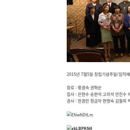
2015년 7월5일 창립기념주일/임직
장로 : 황경숙 권혁순
집사 : 은현수 승현석 고의석 안진수
권사 : 한경란 정금자 현명숙 김철희 