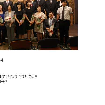
예식
 지상익 이명상 신상헌 천경호
백금란