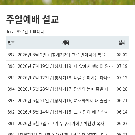
주일예배 설교
Total 897건
1 페이지
번호
제목
날짜
897
2026년 8월 2일 / [창세기20] 그로 말미암아 복을 받게 / 이창엽 목사
08.02
896
2026년 7월 19일 / [창세기19] 내 앞에서 행하여 완전하라 [창17:1-9]
07.19
895
2026년 7월 12일 / [창세기18] 나를 살피시는 하나님 / 이창엽 목사
07.12
894
2026년 6월 28일 / [창세기17] 당신의 눈에 좋을 대로 그에게 행하라 / 이창엽 목사
06.28
893
2026년 6월 21일 / [창세기16] 여호와께서 내 출산을 허락하지 아니하셨으니 / 이창엽 목사
06.21
892
2026년 6월 14일 / [창세기15] 그 사람이 네 상속자가 아니라 / 이창엽 목사
06.14
891
2026년 6월 7일 / 그가 누구시기에 / 박천영 목사
06.07
890
[창세기14] 지극히 높으신 하나님을 찬송할지로다 (창14:13-24) 이창엽 목사님
05.31