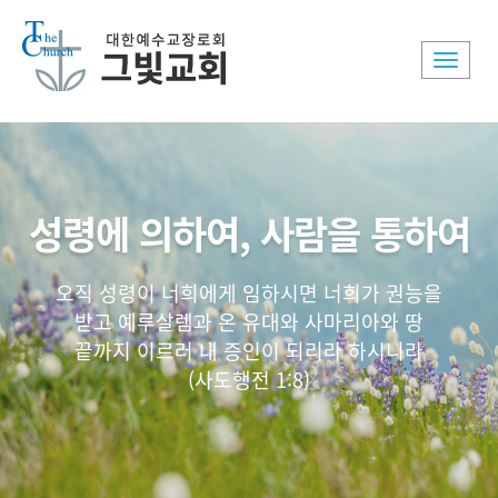
Toggle
naviga
성령에 의하여, 사람을 통하여
오직 성령이 너희에게 임하시면 너희가 권능을
받고 예루살렘과 온 유대와 사마리아와 땅
끝까지 이르러 내 증인이 되리라 하시니라
(사도행전 1:8)