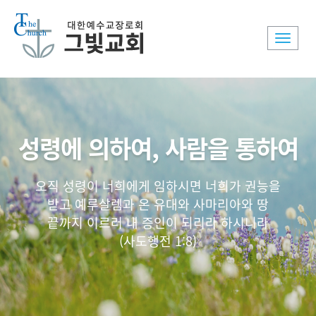
Toggle
naviga
성령에 의하여, 사람을 통하여
오직 성령이 너희에게 임하시면 너희가 권능을
받고 예루살렘과 온 유대와 사마리아와 땅
끝까지 이르러 내 증인이 되리라 하시니라
(사도행전 1:8)